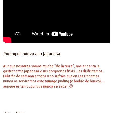
Puding de huevo a la japonesa
Aunque nosotras somos mucho “de la terra”, nos encanta la
gastronomía japonesa y sus porquerías frikis. Las disfrutamos.
Feliz fin de semana a todos y no sufráis que en Las Encarnas
nunca os serviremos este tamago puding (o bodrio de huevo) …
aunque es tan cuqui que nunca se sabe!! 😉