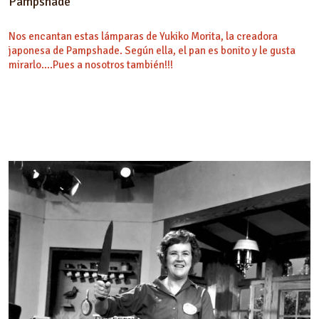
Pampshade
Nos encantan estas lámparas de Yukiko Morita, la creadora
japonesa de Pampshade. Según ella, el pan es bonito y le gusta
mirarlo….Pues a nosotros también!!!