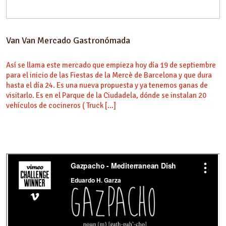
Van Van Mercado Gastronómada
Así se llama este mercado que empieza hoy día 19 de septiembre
para el inicio de las Fiestas de la Mercè de Barcelona y que dura
hasta el día 24. Es una nueva propuesta y ya tenemos ganas de
visitarlo. Es en el Parque de la Ciudadela, dónde se instalan 20
vehículos de cocineros ( Truck […]