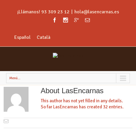
¡Llámanos! 93 309 23 12
|
hola@lasencarnas.es
Español
Català
Menú...
About
LasEncarnas
This author has not yet filled in any details.
So far LasEncarnas has created 32 entries.