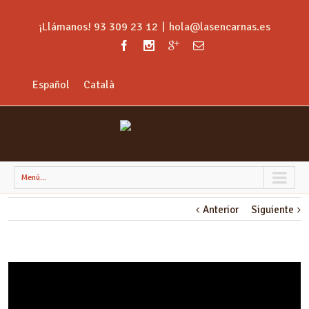
¡Llámanos! 93 309 23 12
|
hola@lasencarnas.es
Español
Català
Menú...
Anterior
Siguiente