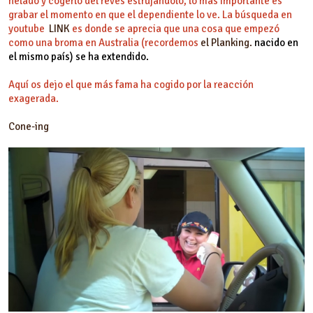
helado y cogerlo del revés estrujándolo, lo más importante es
grabar el momento en que el dependiente lo ve. La búsqueda en
youtube
LINK
es donde se aprecia que una cosa que empezó
como una broma en Australia (recordemos
el Planking
.
nacido en
el mismo país) se ha extendido.
Aquí os dejo el que más fama ha cogido por la reacción
exagerada.
Cone-ing