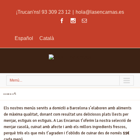
¡Trucan'ns! 93 309 23 12
|
hola@lasencarnas.es
Español
Català
Menú...
MENÚ
Els nostres menús servits a domicili a Barcelona s’elaboren amb aliments
de màxima qualitat, donant com resultat uns deliciosos plats llests per
menjar, estiguis on estiguis. A Las Encarnas t’oferim la nostra selecció de
menjar casolà, cuinat amb afecte i amb els millors ingredients frescos,
perquè triïs els que més t’agraden i t’oblidis de cuinar des de només
11€
cada menú.