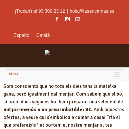
¡Trucan'ns! 93 309 23 12
|
hola@lasencarnas.es
Español
Català
Menú...
Som conscients que no tots els dies tens la mateixa
gana, però igualment cal menjar. Com sabem que el bo,
si breu, dues vegades bo, hem preparat una selecció de
mitjos-menús a un preu imbatible: 8€.
Amb aquestes
ofertes, a veure qui s’embolica a cuinar a casa! Tria el
que prefereixis i et portem el nostre menjar al teu