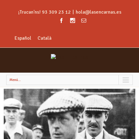
¡Trucan'ns! 93 309 23 12
|
hola@lasencarnas.es
Español
Català
Menú...