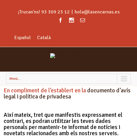
¡Trucan'ns! 93 309 23 12
|
hola@lasencarnas.es
Español
Català
Menú...
En compliment de l’establert en la
documento d’avís
legal i política de privadesa
Així mateix, tret que manifestis expressament el
contrari, es podran utilitzar les teves dades
personals per mantenir-te informat de notícies i
novetats relacionades amb els nostres serveis.