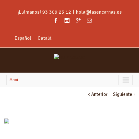
¡Llámanos! 93 309 23 12
|
hola@lasencarnas.es
Español
Català
Menú...
Anterior
Siguiente